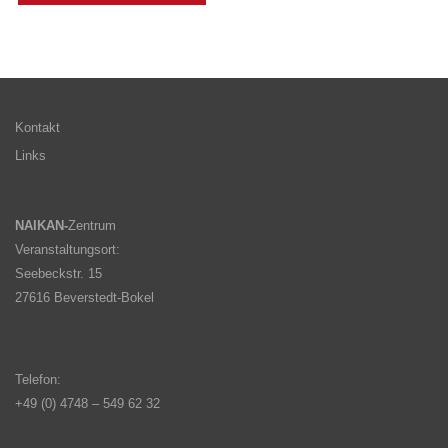
Kontakt
Links
NAIKAN-
Zentrum
Veranstaltungsort:
Seebeckstr. 15
27616 Beverstedt-Bokel
Telefon:
+49 (0) 4748 – 549 62 32